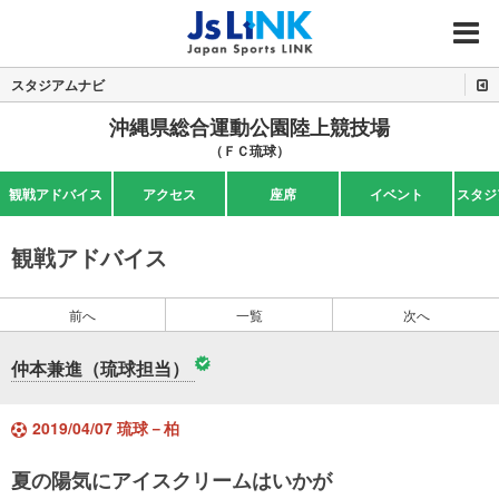
MENU
スタジアムナビ
沖縄県総合運動公園陸上競技場
（ＦＣ琉球）
観戦アドバイス
アクセス
座席
イベント
スタジ
観戦アドバイス
前へ
一覧
次へ
仲本兼進（琉球担当）
2019/04/07 琉球－柏
夏の陽気にアイスクリームはいかが