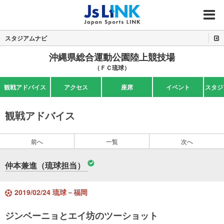
MENU
スタジアムナビ
沖縄県総合運動公園陸上競技場
（ＦＣ琉球）
観戦アドバイス
アクセス
座席
イベント
スタジ
観戦アドバイス
前へ
一覧
次へ
仲本兼進（琉球担当）
2019/02/24 琉球－福岡
ジンベーニョとエイ坊のツーショット