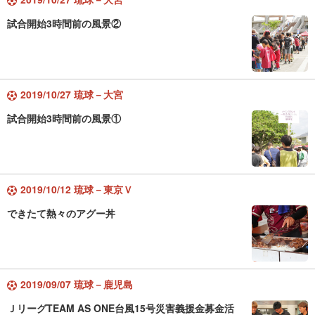
試合開始3時間前の風景②
2019/10/27 琉球－大宮
試合開始3時間前の風景①
2019/10/12 琉球－東京Ｖ
できたて熱々のアグー丼
2019/09/07 琉球－鹿児島
ＪリーグTEAM AS ONE台風15号災害義援金募金活