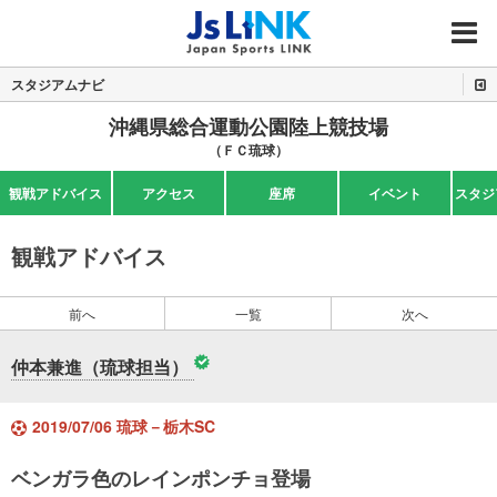
MENU
スタジアムナビ
沖縄県総合運動公園陸上競技場
（ＦＣ琉球）
観戦アドバイス
アクセス
座席
イベント
スタジ
観戦アドバイス
前へ
一覧
次へ
仲本兼進（琉球担当）
2019/07/06 琉球－栃木SC
ベンガラ色のレインポンチョ登場