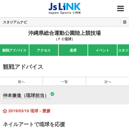
MENU
スタジアムナビ
沖縄県総合運動公園陸上競技場
（ＦＣ琉球）
観戦アドバイス
アクセス
座席
イベント
スタジ
観戦アドバイス
前へ
一覧
次へ
仲本兼進（琉球担当）
2019/03/10 琉球－愛媛
ネイルアートで琉球を応援