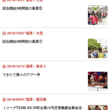
試合開始3時間前の風景②
2019/10/27 琉球－大宮
試合開始3時間前の風景①
2019/10/12 琉球－東京Ｖ
できたて熱々のアグー丼
2019/09/07 琉球－鹿児島
ＪリーグTEAM AS ONE台風15号災害義援金募金活