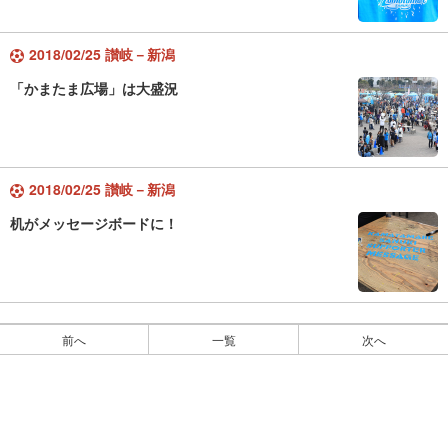
2018/02/25 讃岐－新潟
「かまたま広場」は大盛況
2018/02/25 讃岐－新潟
机がメッセージボードに！
前へ
一覧
次へ