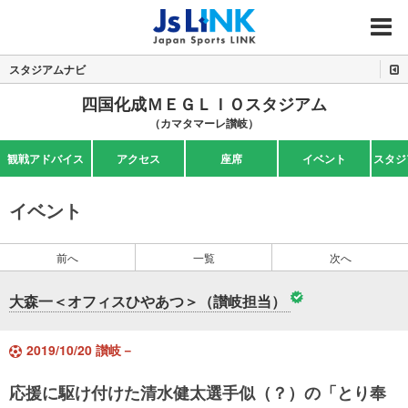
MENU
スタジアムナビ
四国化成ＭＥＧＬＩＯスタジアム
（カマタマーレ讃岐）
観戦アドバイス
アクセス
座席
イベント
スタジ
イベント
前へ
一覧
次へ
大森一＜オフィスひやあつ＞（讃岐担当）
2019/10/20 讃岐－
応援に駆け付けた清水健太選手似（？）の「とり奉