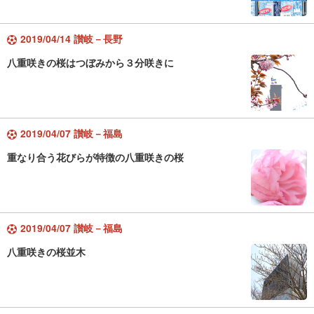
2019/04/14 讃岐－長野
八重咲きの桜はつぼみから３分咲きに
2019/04/07 讃岐－福島
重なり合う花びらが特徴の八重咲きの桜
2019/04/07 讃岐－福島
八重咲きの桜並木