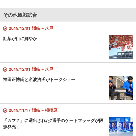
その他観戦試合
2019/12/01 讃岐－八戸
紅葉が目に鮮やか
2019/12/01 讃岐－八戸
福田正博氏と名波浩氏がトークショー
2019/11/17 讃岐－相模原
「カマ７」に選出された7選手のゲートフラッグが限
定発売！