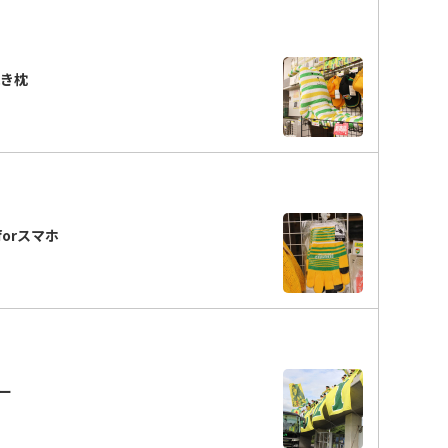
抱き枕
orスマホ
ー