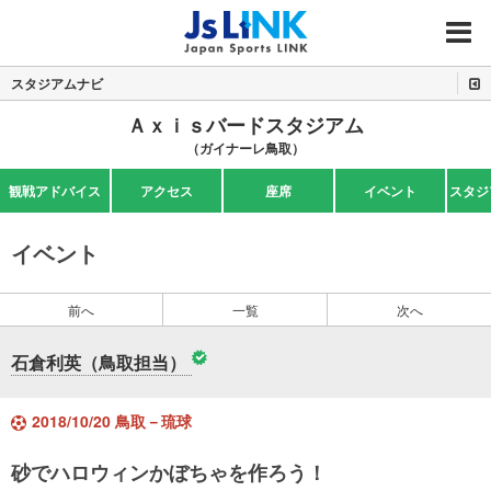
MENU
スタジアムナビ
Ａｘｉｓバードスタジアム
（ガイナーレ鳥取）
観戦アドバイス
アクセス
座席
イベント
スタジ
イベント
前へ
一覧
次へ
石倉利英（鳥取担当）
2018/10/20 鳥取－琉球
砂でハロウィンかぼちゃを作ろう！