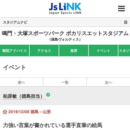
MENU
スタジアムナビ
鳴門・大塚スポーツパーク ポカリスエットスタジアム
（徳島ヴォルティス）
観戦アドバイス
アクセス
座席
イベント
スタジ
イベント
前へ
一覧
次へ
柏原敏（徳島担当）
2019/12/08 徳島－山形
力強い言葉が書かれている選手直筆の絵馬