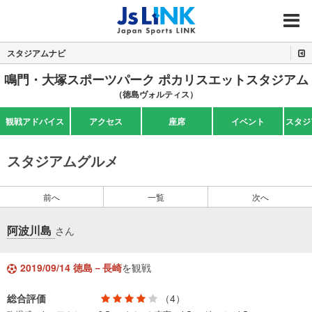
MENU
スタジアムナビ
鳴門・大塚スポーツパーク ポカリスエットスタジアム
（徳島ヴォルティス）
観戦アドバイス
アクセス
座席
イベント
スタジ
スタジアムグルメ
前へ
一覧
次へ
阿波川島
さん
2019/09/14 徳島－長崎
を観戦
総合評価
（4）