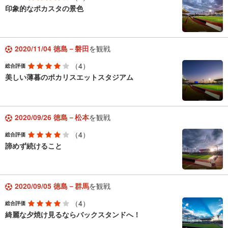
印象的なポカスタの景色
2020/11/04 徳島－磐田
を観戦
（4）
総合評価
美しい薄暮のポカリスエットスタジアム
2020/09/26 徳島－松本
を観戦
（4）
総合評価
諦めず続けること
2020/09/05 徳島－群馬
を観戦
（4）
総合評価
綺麗な夕焼け見るならバックスタンドへ！