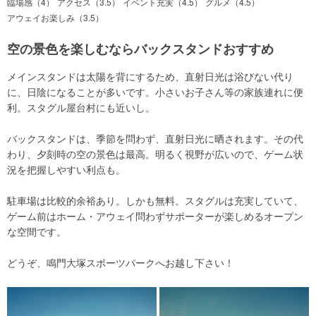
臨場感（4）
アクセス（3.5）
イベント充実（4.5）
グルメ（4.5）
アウェイお楽しみ（3.5）
空の景色を楽しむならバックスタンドおすすめ
メインスタンドは太陽を背にするため、直射日光は浴びない代り
に、日陰になることが多いです。小さいお子さん等の家族連れに便
利。スタグル屋台村にも近いし。
バックスタンドは、季節を問わず、直射日光に晒されます。その代
わり、夕刻時の空の景色は最高。明るく視野が広いので、ゲーム状
況を把握しやすい利点も。
駐車場は比較的余裕あり。しかも無料。スタグルは充実していて、
ゲーム前はホーム・アウェイ問わずサポーターが楽しめるオープン
な空間です。
どうぞ、鳴門大塚スポーツパークへお越し下さい！