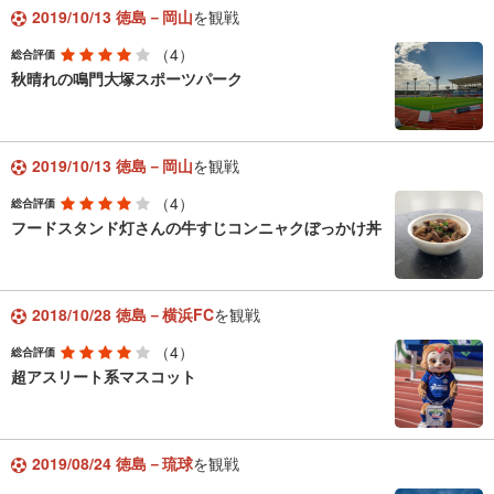
2019/10/13 徳島－岡山
を観戦
（4）
総合評価
秋晴れの鳴門大塚スポーツパーク
2019/10/13 徳島－岡山
を観戦
（4）
総合評価
フードスタンド灯さんの牛すじコンニャクぼっかけ丼
2018/10/28 徳島－横浜FC
を観戦
（4）
総合評価
超アスリート系マスコット
2019/08/24 徳島－琉球
を観戦