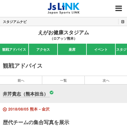
MENU
スタジアムナビ
えがお健康スタジアム
（ロアッソ熊本）
観戦アドバイス
アクセス
座席
イベント
スタジ
観戦アドバイス
前へ
一覧
次へ
井芹貴志（熊本担当）
2018/08/05 熊本－金沢
歴代チームの集合写真を展示