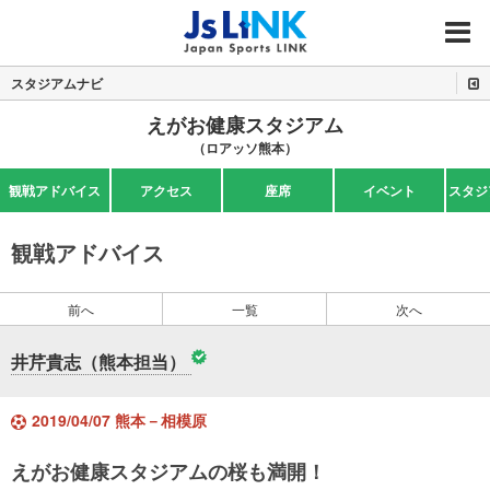
MENU
スタジアムナビ
えがお健康スタジアム
（ロアッソ熊本）
観戦アドバイス
アクセス
座席
イベント
スタジ
観戦アドバイス
前へ
一覧
次へ
井芹貴志（熊本担当）
2019/04/07 熊本－相模原
えがお健康スタジアムの桜も満開！