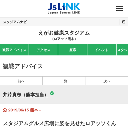
MENU
スタジアムナビ
えがお健康スタジアム
（ロアッソ熊本）
観戦アドバイス
アクセス
座席
イベント
スタジ
観戦アドバイス
前へ
一覧
次へ
井芹貴志（熊本担当）
2019/06/15 熊本－
スタジアムグルメ広場に姿を見せたロアッソくん