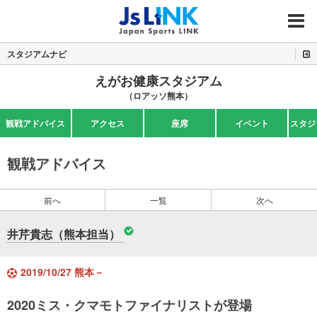
MENU
スタジアムナビ
えがお健康スタジアム
（ロアッソ熊本）
観戦アドバイス
アクセス
座席
イベント
スタジ
観戦アドバイス
前へ
一覧
次へ
井芹貴志（熊本担当）
2019/10/27 熊本－
2020ミス・クマモトファイナリストが登場