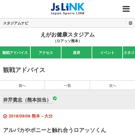
MENU
スタジアムナビ
えがお健康スタジアム
（ロアッソ熊本）
観戦アドバイス
アクセス
座席
イベント
スタジ
観戦アドバイス
前へ
一覧
次へ
井芹貴志（熊本担当）
2018/09/08 熊本－大分
アルパカやポニーと触れ合うロアッソくん