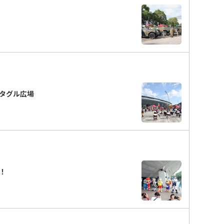
タグル広場
！