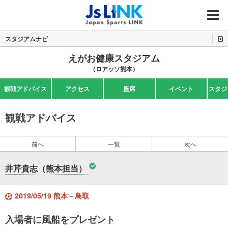
MENU
スタジアムナビ
えがお健康スタジアム
（ロアッソ熊本）
観戦アドバイス
アクセス
座席
イベント
スタジ
観戦アドバイス
前へ
一覧
次へ
井芹貴志（熊本担当）
2019/05/19 熊本－鳥取
入場者に風船をプレゼント