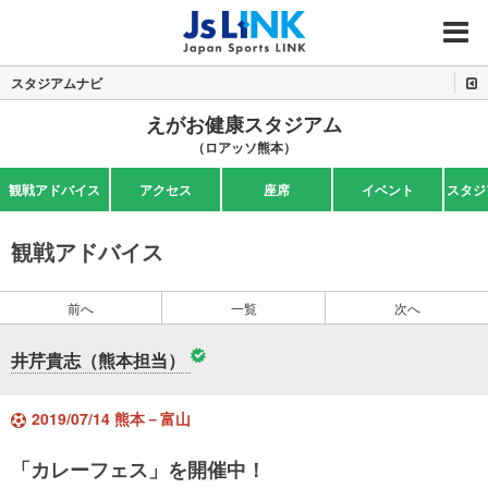
MENU
スタジアムナビ
えがお健康スタジアム
（ロアッソ熊本）
観戦アドバイス
アクセス
座席
イベント
スタジ
観戦アドバイス
前へ
一覧
次へ
井芹貴志（熊本担当）
2019/07/14 熊本－富山
「カレーフェス」を開催中！