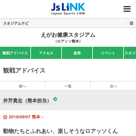
MENU
スタジアムナビ
えがお健康スタジアム
（ロアッソ熊本）
観戦アドバイス
アクセス
座席
イベント
スタジ
観戦アドバイス
前へ
一覧
次へ
井芹貴志（熊本担当）
2019/09/07 熊本－
動物たちとふれあい、楽しそうなロアッソくん