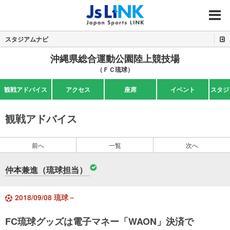
MENU
スタジアムナビ
沖縄県総合運動公園陸上競技場
（ＦＣ琉球）
観戦アドバイス
アクセス
座席
イベント
スタジ
観戦アドバイス
前へ
一覧
次へ
仲本兼進（琉球担当）
2018/09/08 琉球－
FC琉球グッズは電子マネー「WAON」決済で