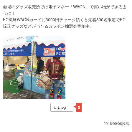
会場のグッズ販売所では電子マネー「WAON」で買い物ができるよ
うに！
FC琉球WAONカードに3000円チャージ頂くと先着300名限定でFC
琉球グッズなどが当たるガラポン抽選会実施中。
いいね！
0
2018/09/08投稿