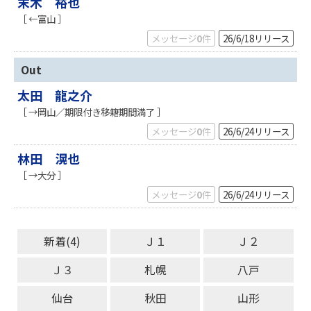
末木 裕也
［ ←富山 ］
メッセージ
0
件
26/6/18
リリース
Out
太田 龍之介
［ →岡山／期限付き移籍期間満了 ］
メッセージ
0
件
26/6/24
リリース
林田 滉也
［ →大分 ］
メッセージ
0
件
26/6/24
リリース
新着(4)
Ｊ１
Ｊ２
Ｊ３
札幌
八戸
仙台
秋田
山形