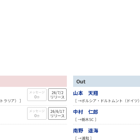
Out
山本 天翔
メッセージ
26/7/2
0
リリース
件
トラリア） ］
［ →ボルシア・ドルトムント（ドイツ
中村 仁郎
メッセージ
26/6/17
0
リリース
件
［ →栃木SC ］
南野 遥海
［ →浦和 ］