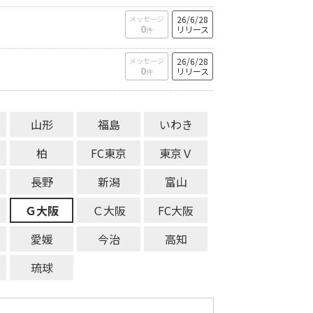
メッセージ
26/6/28
0
リリース
件
メッセージ
26/6/28
0
リリース
件
山形
福島
いわき
柏
FC東京
東京Ｖ
長野
新潟
富山
Ｇ大阪
Ｃ大阪
FC大阪
愛媛
今治
高知
琉球