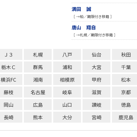
満田 誠
［ →柏／期限付き移籍 ］
唐山 翔自
［ →札幌／期限付き移籍 ］
Ｊ３
札幌
八戸
仙台
秋田
栃木Ｃ
群馬
浦和
大宮
千葉
横浜FC
湘南
相模原
甲府
松本
藤枝
名古屋
岐阜
滋賀
京都
岡山
広島
山口
讃岐
徳島
長崎
熊本
大分
宮崎
鹿児島