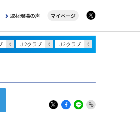
取材現場の声
マイページ
X
Fac
LIN
Link
X
ebo
E
Copy
ok