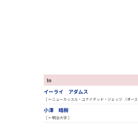
In
イーライ アダムス
［ ←ニューカッスル・ユナイテッド・ジェッツ （オース
小澤 晴樹
［ ←明治大学 ］