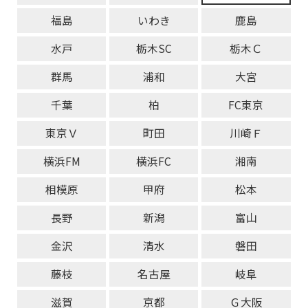
福島
いわき
鹿島
水戸
栃木SC
栃木Ｃ
群馬
浦和
大宮
千葉
柏
FC東京
東京Ｖ
町田
川崎Ｆ
横浜FM
横浜FC
湘南
相模原
甲府
松本
長野
新潟
富山
金沢
清水
磐田
藤枝
名古屋
岐阜
滋賀
京都
Ｇ大阪