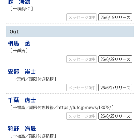
森 海渡
［ ←横浜FC ］
メッセージ
0
件
26/6/19
リリース
Out
相馬 丞
［ →群馬 ］
メッセージ
0
件
26/6/29
リリース
安部 崇士
［ →宮崎／期限付き移籍 ］
メッセージ
0
件
26/6/27
リリース
千葉 虎士
［ →福島／期限付き移籍／https://fufc.jp/news/13078/ ］
メッセージ
0
件
26/6/25
リリース
狩野 海晟
［ →福島／期限付き移籍 ］