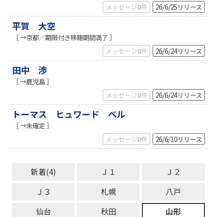
メッセージ
0
件
26/6/25
リリース
平賀 大空
［ →京都／期限付き移籍期間満了 ］
メッセージ
0
件
26/6/24
リリース
田中 渉
［ →鹿児島 ］
メッセージ
0
件
26/6/24
リリース
トーマス ヒュワード ベル
［ →未確定 ］
メッセージ
0
件
26/6/10
リリース
新着(4)
Ｊ１
Ｊ２
Ｊ３
札幌
八戸
仙台
秋田
山形