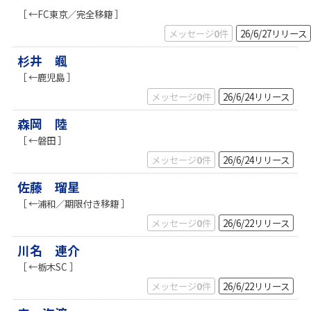
［ ←FC東京／完全移籍 ］
メッセージ
0
件
26/6/27
リリース
杉井 颯
［ ←鹿児島 ］
メッセージ
0
件
26/6/24
リリース
森岡 陸
［ ←磐田 ］
メッセージ
0
件
26/6/24
リリース
佐藤 瑠星
［ ←浦和／期限付き移籍 ］
メッセージ
0
件
26/6/22
リリース
川名 連介
［ ←栃木SC ］
メッセージ
0
件
26/6/22
リリース