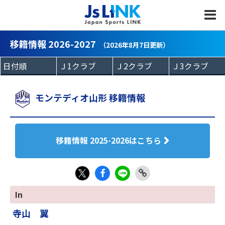
MENU
移籍情報 2026-2027
（2026年8月7日更新）
モンテディオ山形 移籍情報
移籍情報 2025-2026はこちら
Fac
LIN
Link
X
In
eb
E
Copy
寺山 翼
oo