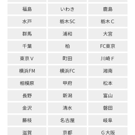
福島
いわき
鹿島
水戸
栃木SC
栃木Ｃ
群馬
浦和
大宮
千葉
柏
FC東京
東京Ｖ
町田
川崎Ｆ
横浜FM
横浜FC
湘南
相模原
甲府
松本
長野
新潟
富山
金沢
清水
磐田
藤枝
名古屋
岐阜
滋賀
京都
Ｇ大阪