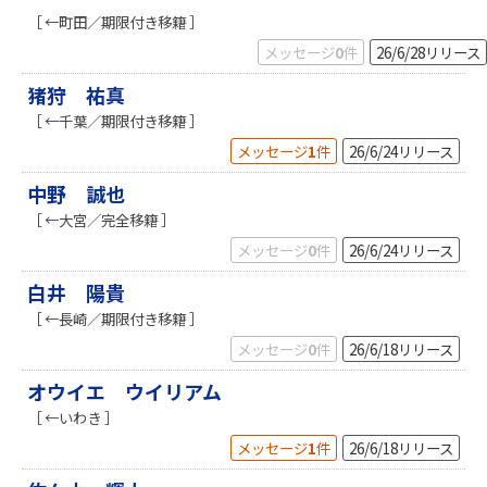
［ ←町田／期限付き移籍 ］
メッセージ
0
件
26/6/28
リリース
猪狩 祐真
［ ←千葉／期限付き移籍 ］
メッセージ
1
件
26/6/24
リリース
中野 誠也
［ ←大宮／完全移籍 ］
メッセージ
0
件
26/6/24
リリース
白井 陽貴
［ ←長崎／期限付き移籍 ］
メッセージ
0
件
26/6/18
リリース
オウイエ ウイリアム
［ ←いわき ］
メッセージ
1
件
26/6/18
リリース