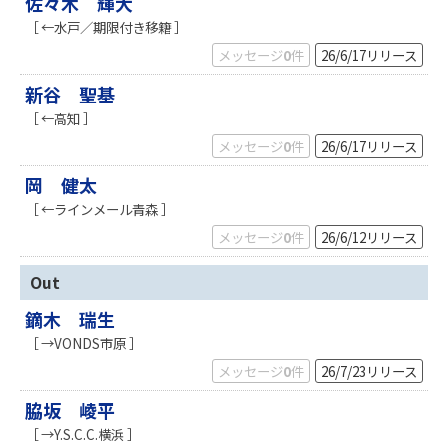
佐々木 輝大
［ ←水戸／期限付き移籍 ］
メッセージ
0
件
26/6/17
リリース
新谷 聖基
［ ←高知 ］
メッセージ
0
件
26/6/17
リリース
岡 健太
［ ←ラインメール青森 ］
メッセージ
0
件
26/6/12
リリース
Out
鏑木 瑞生
［ →VONDS市原 ］
メッセージ
0
件
26/7/23
リリース
脇坂 崚平
［ →Y.S.C.C.横浜 ］