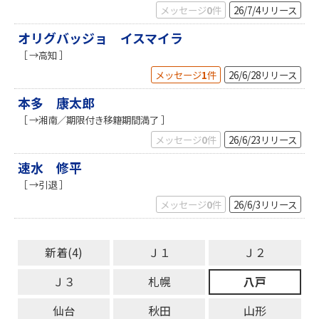
メッセージ
0
件
26/7/4
リリース
オリグバッジョ イスマイラ
［ →高知 ］
メッセージ
1
件
26/6/28
リリース
本多 康太郎
［ →湘南／期限付き移籍期間満了 ］
メッセージ
0
件
26/6/23
リリース
速水 修平
［ →引退 ］
メッセージ
0
件
26/6/3
リリース
新着(4)
Ｊ１
Ｊ２
Ｊ３
札幌
八戸
仙台
秋田
山形