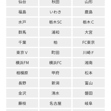
仙台
秋田
山形
福島
いわき
鹿島
水戸
栃木SC
栃木Ｃ
群馬
浦和
大宮
千葉
柏
FC東京
東京Ｖ
町田
川崎Ｆ
横浜FM
横浜FC
湘南
相模原
甲府
松本
長野
新潟
富山
金沢
清水
磐田
藤枝
名古屋
岐阜