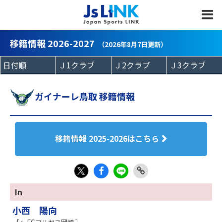
MENU
移籍情報 2026-2027
（2026年8月7日更新）
ガイナーレ鳥取 移籍情報
移籍情報 2025-2026はこちら
Fac
LIN
Link
X
In
eb
E
Copy
小西 陽向
oo