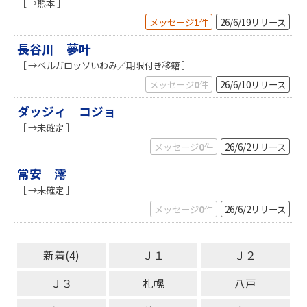
［ →熊本 ］
メッセージ
1
件
26/6/19
リリース
長谷川 夢叶
［ →ベルガロッソいわみ／期限付き移籍 ］
メッセージ
0
件
26/6/10
リリース
ダッジィ コジョ
［ →未確定 ］
メッセージ
0
件
26/6/2
リリース
常安 澪
［ →未確定 ］
メッセージ
0
件
26/6/2
リリース
新着(4)
Ｊ１
Ｊ２
Ｊ３
札幌
八戸