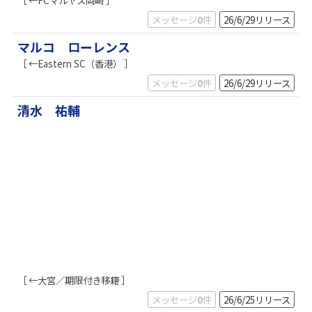
［ ←FCマルヤス岡崎 ］
k
メッセージ
0
件
26/6/29
リリース
マルコ ローレンス
［ ←Eastern SC（香港） ］
メッセージ
0
件
26/6/29
リリース
清水 祐輔
［ ←大宮／期限付き移籍 ］
メッセージ
0
件
26/6/25
リリース