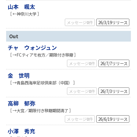
山本 颯太
［ ←神奈川大学 ］
メッセージ
0
件
26/3/19
リリース
Out
チャ ウォンジュン
［ →FCティアモ枚方／期限付き移籍 ］
メッセージ
0
件
26/7/7
リリース
金 世明
［ →青島西海岸足球倶楽部（中国） ］
メッセージ
0
件
26/7/3
リリース
高柳 郁弥
［ →大宮／期限付き移籍期間満了 ］
メッセージ
0
件
26/6/19
リリース
小澤 秀充