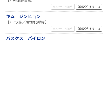
［ ←AIE国際高校 ］
k
メッセージ
0
件
26/6/29
リリース
キム ジンヒョン
［ ←Ｃ大阪／期限付き移籍 ］
メッセージ
0
件
26/6/26
リリース
バスケス バイロン