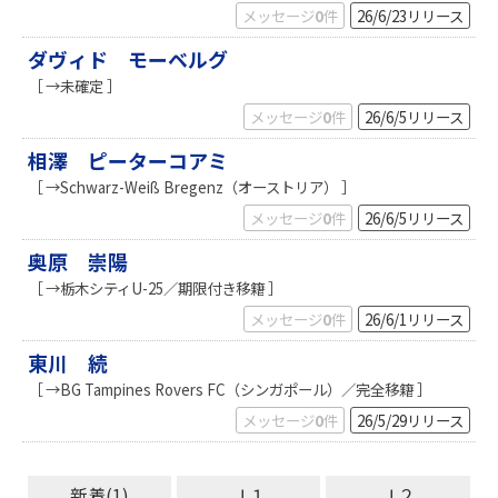
メッセージ
0
件
26/6/23
リリース
ダヴィド モーベルグ
［ →未確定 ］
メッセージ
0
件
26/6/5
リリース
相澤 ピーターコアミ
［ →Schwarz-Weiß Bregenz（オーストリア） ］
メッセージ
0
件
26/6/5
リリース
奥原 崇陽
［ →栃木シティU-25／期限付き移籍 ］
メッセージ
0
件
26/6/1
リリース
東川 続
［ →BG Tampines Rovers FC（シンガポール）／完全移籍 ］
メッセージ
0
件
26/5/29
リリース
新着(1)
Ｊ１
Ｊ２