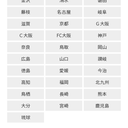
金沢
清水
磐田
藤枝
名古屋
岐阜
滋賀
京都
Ｇ大阪
Ｃ大阪
FC大阪
神戸
奈良
鳥取
岡山
広島
山口
讃岐
徳島
愛媛
今治
高知
福岡
北九州
鳥栖
長崎
熊本
大分
宮崎
鹿児島
琉球