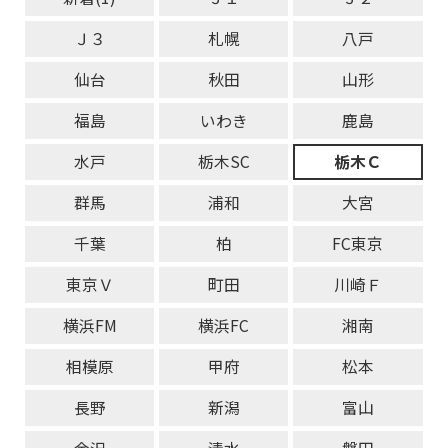
Ｊ３
札幌
八戸
仙台
秋田
山形
福島
いわき
鹿島
水戸
栃木SC
栃木Ｃ
群馬
浦和
大宮
千葉
柏
FC東京
東京Ｖ
町田
川崎Ｆ
横浜FM
横浜FC
湘南
相模原
甲府
松本
長野
新潟
富山