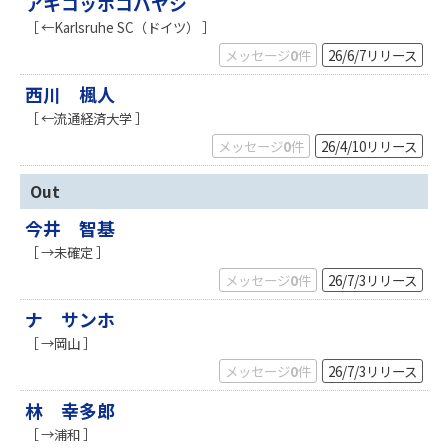
アキコッホコバヤシ
［ ←Karlsruhe SC（ドイツ） ］
メッセージ
0
件
26/6/7
リリース
西川 楓人
［ ←流通経済大学 ］
メッセージ
0
件
26/4/10
リリース
Out
今井 智基
［ →未確定 ］
メッセージ
0
件
26/7/3
リリース
ナ サンホ
［ →岡山 ］
メッセージ
0
件
26/7/3
リリース
林 幸多郎
［ →浦和 ］