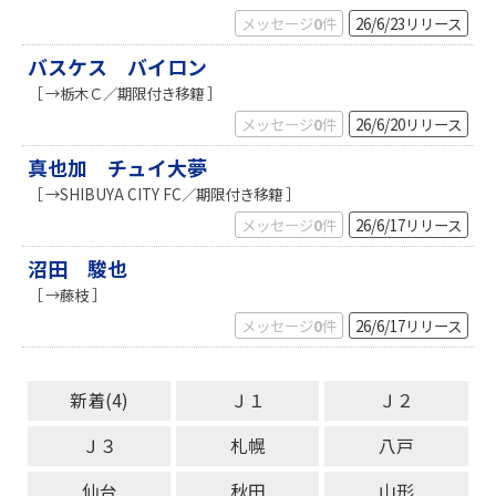
メッセージ
0
件
26/6/23
リリース
バスケス バイロン
［ →栃木Ｃ／期限付き移籍 ］
メッセージ
0
件
26/6/20
リリース
真也加 チュイ大夢
［ →SHIBUYA CITY FC／期限付き移籍 ］
メッセージ
0
件
26/6/17
リリース
沼田 駿也
［ →藤枝 ］
メッセージ
0
件
26/6/17
リリース
新着(4)
Ｊ１
Ｊ２
Ｊ３
札幌
八戸
仙台
秋田
山形