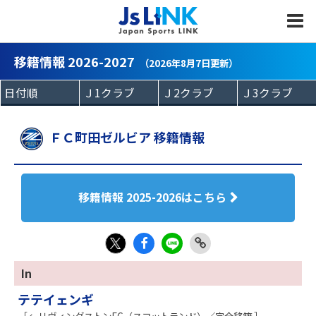
MENU
移籍情報 2026-2027
（2026年8月7日更新）
ＦＣ町田ゼルビア 移籍情報
移籍情報 2025-2026はこちら
Fac
LIN
Link
X
In
eb
E
Copy
テテイェンギ
oo