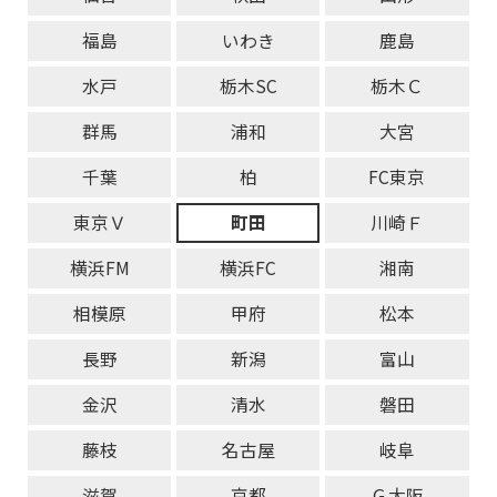
福島
いわき
鹿島
水戸
栃木SC
栃木Ｃ
群馬
浦和
大宮
千葉
柏
FC東京
東京Ｖ
町田
川崎Ｆ
横浜FM
横浜FC
湘南
相模原
甲府
松本
長野
新潟
富山
金沢
清水
磐田
藤枝
名古屋
岐阜
滋賀
京都
Ｇ大阪