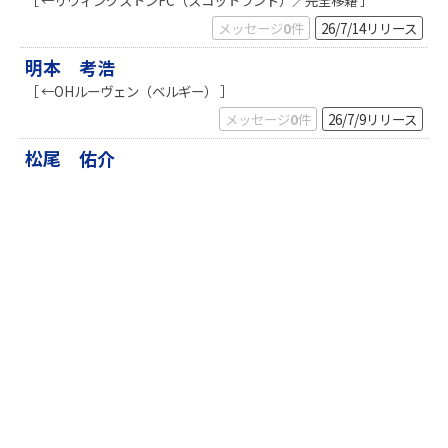
［ ←リヴィングストンFC（スコットランド）／完全移籍 ］
k
メッセージ
0
件
26/7/14
リリース
明本 考浩
［ ←OHルーヴェン（ベルギー） ］
メッセージ
0
件
26/7/9
リリース
松尾 佑介