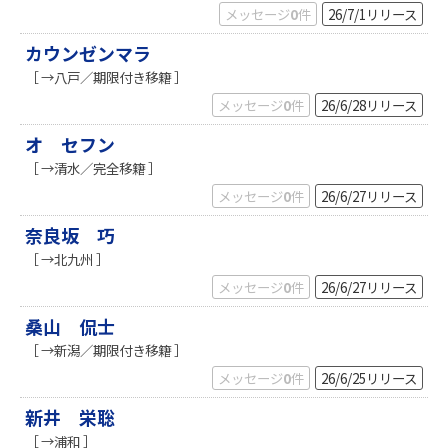
メッセージ
0
件
26/7/1
リリース
カウンゼンマラ
［ →八戸／期限付き移籍 ］
メッセージ
0
件
26/6/28
リリース
オ セフン
［ →清水／完全移籍 ］
メッセージ
0
件
26/6/27
リリース
奈良坂 巧
［ →北九州 ］
メッセージ
0
件
26/6/27
リリース
桑山 侃士
［ →新潟／期限付き移籍 ］
メッセージ
0
件
26/6/25
リリース
新井 栄聡
［ →浦和 ］