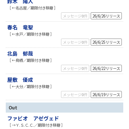
鈴木 陽人
［ ←名古屋／期限付き移籍 ］
メッセージ
0
件
26/6/26
リリース
春名 竜聖
［ ←水戸／期限付き移籍 ］
メッセージ
0
件
26/6/25
リリース
北島 郁哉
［ ←鳥栖／期限付き移籍 ］
メッセージ
0
件
26/6/22
リリース
屋敷 優成
［ ←大分／期限付き移籍 ］
メッセージ
0
件
26/6/19
リリース
Out
ファビオ アゼヴェド
［ →Ｙ.Ｓ.Ｃ.Ｃ.／期限付き移籍 ］