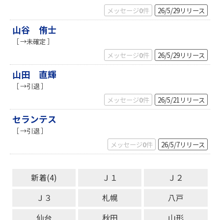
メッセージ
0
件
26/5/29
リリース
山谷 侑士
［ →未確定 ］
メッセージ
0
件
26/5/29
リリース
山田 直輝
［ →引退 ］
メッセージ
0
件
26/5/21
リリース
セランテス
［ →引退 ］
メッセージ
0
件
26/5/7
リリース
新着(4)
Ｊ１
Ｊ２
Ｊ３
札幌
八戸
仙台
秋田
山形