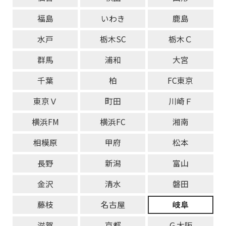
福島
いわき
鹿島
水戸
栃木SC
栃木Ｃ
群馬
浦和
大宮
千葉
柏
FC東京
東京Ｖ
町田
川崎Ｆ
横浜FM
横浜FC
湘南
相模原
甲府
松本
長野
新潟
富山
金沢
清水
磐田
藤枝
名古屋
岐阜
滋賀
京都
Ｇ大阪