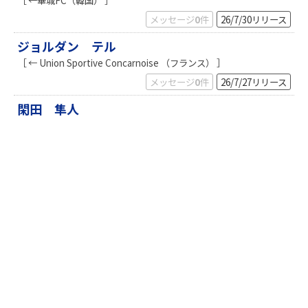
［ ←華城FC（韓国） ］
k
メッセージ
0
件
26/7/30
リリース
ジョルダン テル
［ ← Union Sportive Concarnoise （フランス） ］
メッセージ
0
件
26/7/27
リリース
閑田 隼人