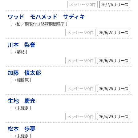
メッセージ
0
件
26/7/6
リリース
ワッド モハメッド サディキ
［ →柏／期限付き移籍期間満了 ］
メッセージ
0
件
26/6/27
リリース
川本 梨誉
［ →藤枝 ］
メッセージ
0
件
26/6/26
リリース
加藤 慎太郎
［ →相模原 ］
メッセージ
0
件
26/6/26
リリース
生地 慶充
［ →未確定 ］
メッセージ
0
件
26/5/29
リリース
松本 歩夢
［ →未確定 ］