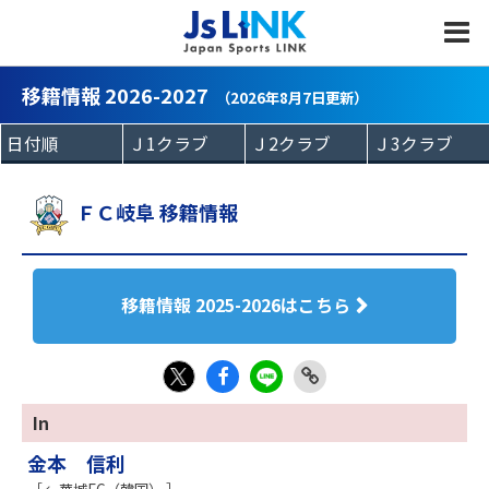
MENU
移籍情報 2026-2027
（2026年8月7日更新）
ＦＣ岐阜 移籍情報
移籍情報 2025-2026はこちら
Fac
LIN
Link
X
In
eb
E
Copy
金本 信利
oo