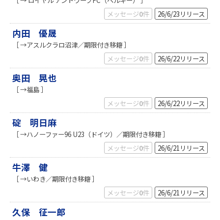
メッセージ
0
件
26/6/23
リリース
内田 優晟
［ →アスルクラロ沼津／期限付き移籍 ］
メッセージ
0
件
26/6/22
リリース
奥田 晃也
［ →福島 ］
メッセージ
0
件
26/6/22
リリース
碇 明日麻
［ →ハノーファー96 U23（ドイツ）／期限付き移籍 ］
メッセージ
0
件
26/6/21
リリース
牛澤 健
［ →いわき／期限付き移籍 ］
メッセージ
0
件
26/6/21
リリース
久保 征一郎