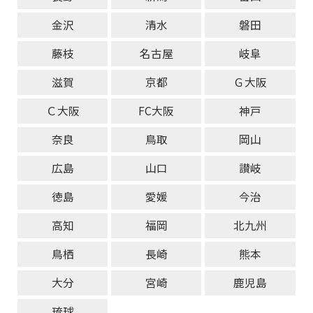
金沢
清水
磐田
藤枝
名古屋
岐阜
滋賀
京都
Ｇ大阪
Ｃ大阪
FC大阪
神戸
奈良
鳥取
岡山
広島
山口
讃岐
徳島
愛媛
今治
高知
福岡
北九州
鳥栖
長崎
熊本
大分
宮崎
鹿児島
琉球