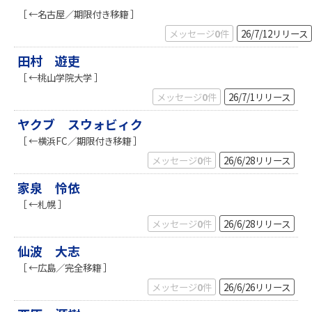
［ ←名古屋／期限付き移籍 ］
メッセージ
0
件
26/7/12
リリース
田村 遊吏
［ ←桃山学院大学 ］
メッセージ
0
件
26/7/1
リリース
ヤクブ スウォビィク
［ ←横浜FC／期限付き移籍 ］
メッセージ
0
件
26/6/28
リリース
家泉 怜依
［ ←札幌 ］
メッセージ
0
件
26/6/28
リリース
仙波 大志
［ ←広島／完全移籍 ］
メッセージ
0
件
26/6/26
リリース