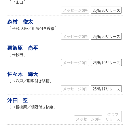
［ →山口 ］
メッセージ
0
件
26/6/20
リリース
森村 俊太
［ →FC大阪／期限付き移籍 ］
メッセージ
0
件
26/6/20
リリース
粟飯原 尚平
［ →秋田 ］
メッセージ
0
件
26/6/19
リリース
佐々木 輝大
［ →八戸／期限付き移籍 ］
メッセージ
0
件
26/6/17
リリース
沖田 空
［ →相模原／期限付き移籍 ］
クラブ
メッセージ
0
件
リリース