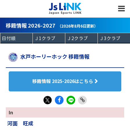
MENU
移籍情報 2026-2027
（2026年8月6日更新）
水戸ホーリーホック 移籍情報
移籍情報 2025-2026はこちら
Fac
LIN
Link
X
In
eb
E
Copy
河面 旺成
oo