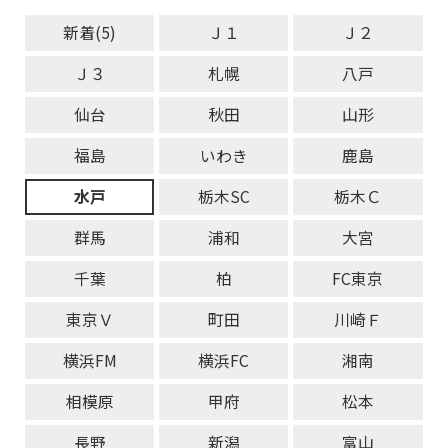
新着(5)
Ｊ１
Ｊ２
Ｊ３
札幌
八戸
仙台
秋田
山形
福島
いわき
鹿島
水戸
栃木SC
栃木Ｃ
群馬
浦和
大宮
千葉
柏
FC東京
東京Ｖ
町田
川崎Ｆ
横浜FM
横浜FC
湘南
相模原
甲府
松本
長野
新潟
富山