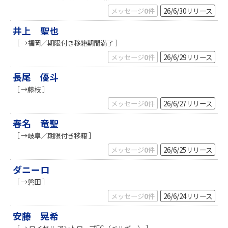
メッセージ
0
件
26/6/30
リリース
井上 聖也
［ →福岡／期限付き移籍期間満了 ］
メッセージ
0
件
26/6/29
リリース
長尾 優斗
［ →藤枝 ］
メッセージ
0
件
26/6/27
リリース
春名 竜聖
［ →岐阜／期限付き移籍 ］
メッセージ
0
件
26/6/25
リリース
ダニーロ
［ →磐田 ］
メッセージ
0
件
26/6/24
リリース
安藤 晃希
［ → ロイヤル アントワープFC（ベルギー） ］