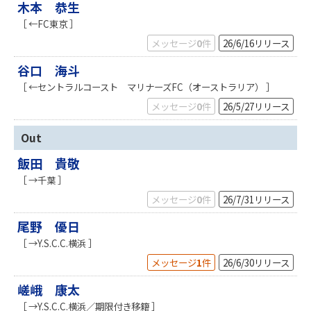
木本 恭生
［ ←FC東京 ］
メッセージ
0
件
26/6/16
リリース
谷口 海斗
［ ←セントラルコースト マリナーズFC（オーストラリア） ］
メッセージ
0
件
26/5/27
リリース
Out
飯田 貴敬
［ →千葉 ］
メッセージ
0
件
26/7/31
リリース
尾野 優日
［ →Y.S.C.C.横浜 ］
メッセージ
1
件
26/6/30
リリース
嵯峨 康太
［ →Y.S.C.C.横浜／期限付き移籍 ］