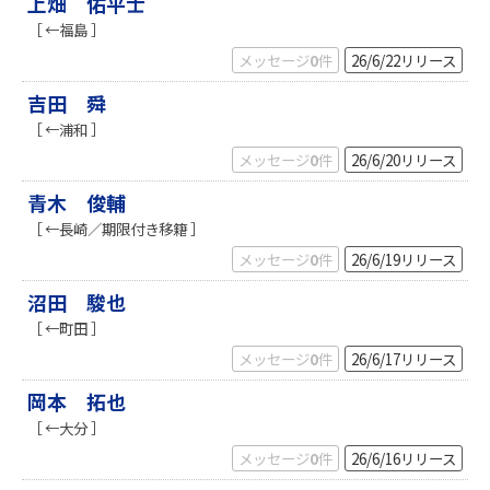
上畑 佑平士
［ ←福島 ］
メッセージ
0
件
26/6/22
リリース
吉田 舜
［ ←浦和 ］
メッセージ
0
件
26/6/20
リリース
青木 俊輔
［ ←長崎／期限付き移籍 ］
メッセージ
0
件
26/6/19
リリース
沼田 駿也
［ ←町田 ］
メッセージ
0
件
26/6/17
リリース
岡本 拓也
［ ←大分 ］
メッセージ
0
件
26/6/16
リリース