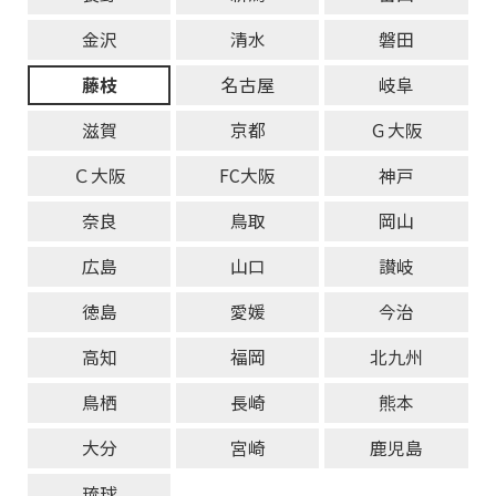
金沢
清水
磐田
藤枝
名古屋
岐阜
滋賀
京都
Ｇ大阪
Ｃ大阪
FC大阪
神戸
奈良
鳥取
岡山
広島
山口
讃岐
徳島
愛媛
今治
高知
福岡
北九州
鳥栖
長崎
熊本
大分
宮崎
鹿児島
琉球