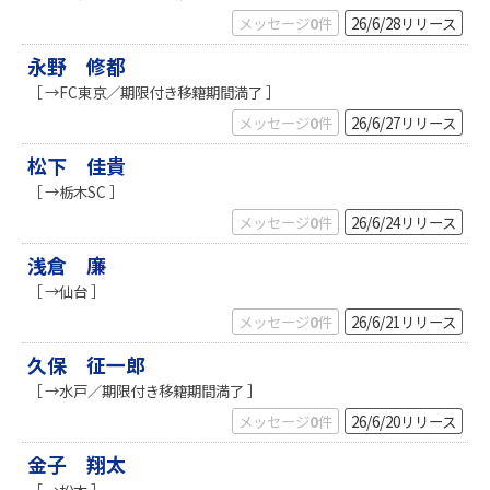
メッセージ
0
件
26/6/28
リリース
永野 修都
［ →FC東京／期限付き移籍期間満了 ］
メッセージ
0
件
26/6/27
リリース
松下 佳貴
［ →栃木SC ］
メッセージ
0
件
26/6/24
リリース
浅倉 廉
［ →仙台 ］
メッセージ
0
件
26/6/21
リリース
久保 征一郎
［ →水戸／期限付き移籍期間満了 ］
メッセージ
0
件
26/6/20
リリース
金子 翔太
［ →松本 ］