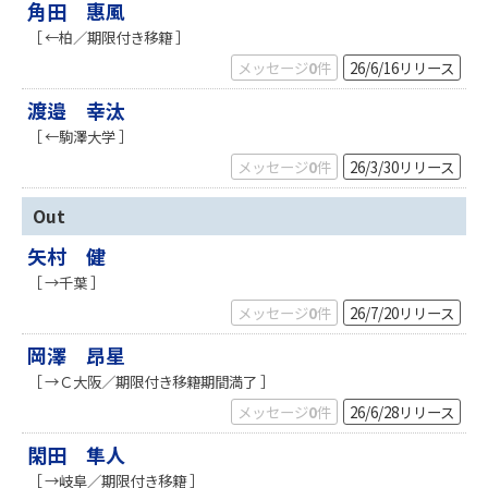
角田 惠風
［ ←柏／期限付き移籍 ］
メッセージ
0
件
26/6/16
リリース
渡邉 幸汰
［ ←駒澤大学 ］
メッセージ
0
件
26/3/30
リリース
Out
矢村 健
［ →千葉 ］
メッセージ
0
件
26/7/20
リリース
岡澤 昂星
［ →Ｃ大阪／期限付き移籍期間満了 ］
メッセージ
0
件
26/6/28
リリース
閑田 隼人
［ →岐阜／期限付き移籍 ］