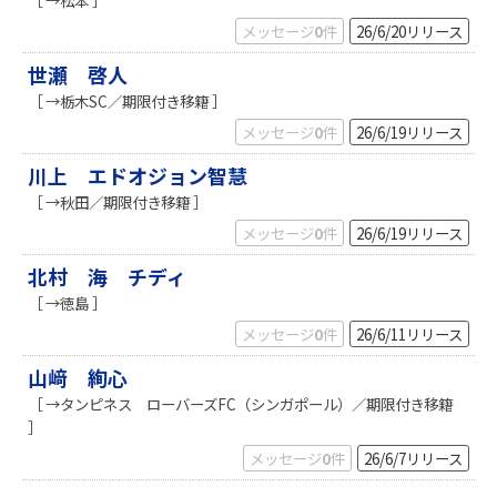
メッセージ
0
件
26/6/20
リリース
世瀬 啓人
［ →栃木SC／期限付き移籍 ］
メッセージ
0
件
26/6/19
リリース
川上 エドオジョン智慧
［ →秋田／期限付き移籍 ］
メッセージ
0
件
26/6/19
リリース
北村 海 チディ
［ →徳島 ］
メッセージ
0
件
26/6/11
リリース
山﨑 絢心
［ →タンピネス ローバーズFC（シンガポール）／期限付き移籍
］
メッセージ
0
件
26/6/7
リリース