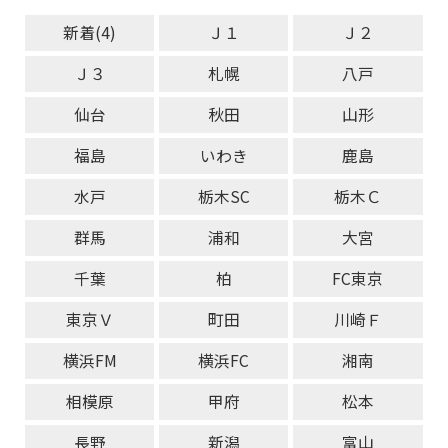
新着(4)
Ｊ１
Ｊ２
Ｊ３
札幌
八戸
仙台
秋田
山形
福島
いわき
鹿島
水戸
栃木SC
栃木Ｃ
群馬
浦和
大宮
千葉
柏
FC東京
東京Ｖ
町田
川崎Ｆ
横浜FM
横浜FC
湘南
相模原
甲府
松本
長野
新潟
富山