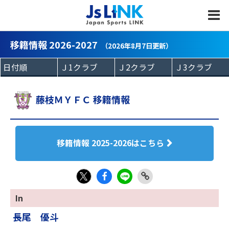
MENU
移籍情報 2026-2027
（2026年8月7日更新）
藤枝ＭＹＦＣ 移籍情報
移籍情報 2025-2026はこちら
Fac
LIN
Link
X
In
eb
E
Copy
長尾 優斗
oo