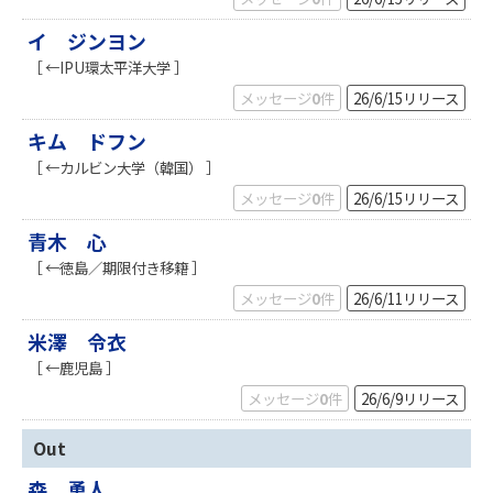
イ ジンヨン
［ ←IPU環太平洋大学 ］
メッセージ
0
件
26/6/15
リリース
キム ドフン
［ ←カルビン大学（韓国） ］
メッセージ
0
件
26/6/15
リリース
青木 心
［ ←徳島／期限付き移籍 ］
メッセージ
0
件
26/6/11
リリース
米澤 令衣
［ ←鹿児島 ］
メッセージ
0
件
26/6/9
リリース
Out
森 勇人