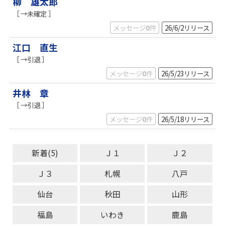
柳 雄太郎
［ →未確定 ］
メッセージ
0
件
26/6/2
リリース
江口 直生
［ →引退 ］
メッセージ
0
件
26/5/23
リリース
井林 章
［ →引退 ］
メッセージ
0
件
26/5/18
リリース
新着(5)
Ｊ１
Ｊ２
Ｊ３
札幌
八戸
仙台
秋田
山形
福島
いわき
鹿島