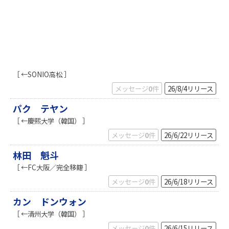
k
［ ←SONIO高松 ］
メッセージ
0
件
26/8/4
リリース
パク テヤン
［ ←慶熙大学（韓国） ］
メッセージ
0
件
26/6/22
リリース
林田 魁斗
［ ←FC大阪／完全移籍 ］
メッセージ
0
件
26/6/18
リリース
カン ドンウォン
［ ←清州大学（韓国） ］
メッセージ
0
件
26/6/15
リリース