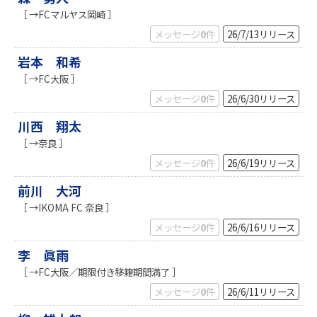
［ →FCマルヤス岡崎 ］
メッセージ
0
件
26/7/13
リリース
岩本 和希
［ →FC大阪 ］
メッセージ
0
件
26/6/30
リリース
川西 翔太
［ →奈良 ］
メッセージ
0
件
26/6/19
リリース
前川 大河
［ →IKOMA FC 奈良 ］
メッセージ
0
件
26/6/16
リリース
李 眞雨
［ →FC大阪／期限付き移籍期間満了 ］
メッセージ
0
件
26/6/11
リリース