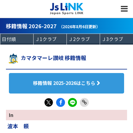
MENU
移籍情報 2026-2027
（2026年8月6日更新）
カマタマーレ讃岐 移籍情報
移籍情報 2025-2026はこちら
Fac
LIN
Link
X
In
eb
E
Copy
波本 頼
oo