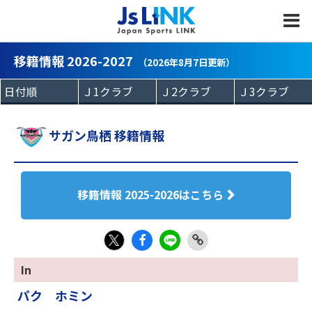
MENU
移籍情報 2026-2027
（2026年8月7日更新）
サガン鳥栖 移籍情報
移籍情報 2025-2026はこちら
Fac
LIN
Link
X
In
eb
E
Copy
パク ホミン
oo