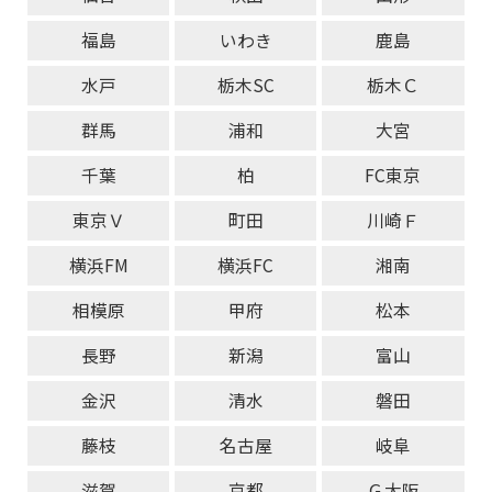
福島
いわき
鹿島
水戸
栃木SC
栃木Ｃ
群馬
浦和
大宮
千葉
柏
FC東京
東京Ｖ
町田
川崎Ｆ
横浜FM
横浜FC
湘南
相模原
甲府
松本
長野
新潟
富山
金沢
清水
磐田
藤枝
名古屋
岐阜
滋賀
京都
Ｇ大阪