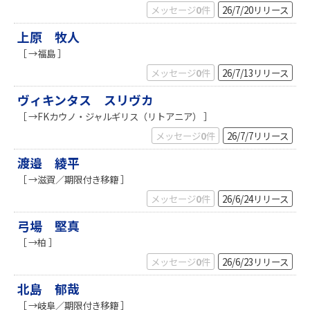
メッセージ
0
件
26/7/20
リリース
上原 牧人
［ →福島 ］
メッセージ
0
件
26/7/13
リリース
ヴィキンタス スリヴカ
［ →FKカウノ・ジャルギリス（リトアニア） ］
メッセージ
0
件
26/7/7
リリース
渡邉 綾平
［ →滋賀／期限付き移籍 ］
メッセージ
0
件
26/6/24
リリース
弓場 堅真
［ →柏 ］
メッセージ
0
件
26/6/23
リリース
北島 郁哉
［ →岐阜／期限付き移籍 ］