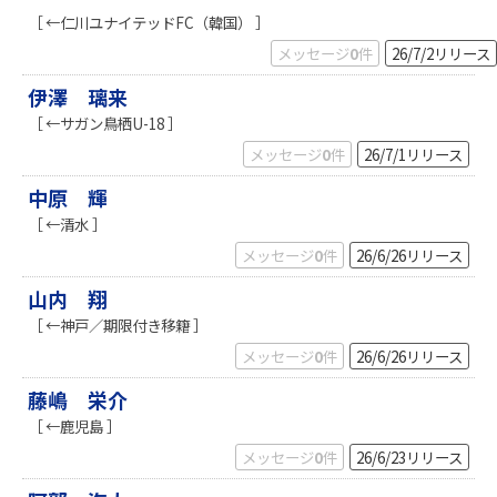
［ ←仁川ユナイテッドFC（韓国） ］
メッセージ
0
件
26/7/2
リリース
伊澤 璃来
［ ←サガン鳥栖U-18 ］
メッセージ
0
件
26/7/1
リリース
中原 輝
［ ←清水 ］
メッセージ
0
件
26/6/26
リリース
山内 翔
［ ←神戸／期限付き移籍 ］
メッセージ
0
件
26/6/26
リリース
藤嶋 栄介
［ ←鹿児島 ］
メッセージ
0
件
26/6/23
リリース