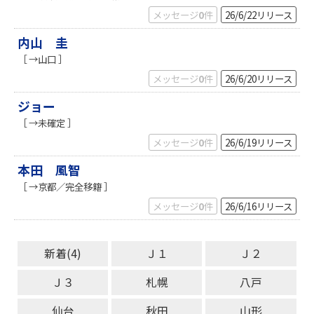
メッセージ
0
件
26/6/22
リリース
内山 圭
［ →山口 ］
メッセージ
0
件
26/6/20
リリース
ジョー
［ →未確定 ］
メッセージ
0
件
26/6/19
リリース
本田 風智
［ →京都／完全移籍 ］
メッセージ
0
件
26/6/16
リリース
新着(4)
Ｊ１
Ｊ２
Ｊ３
札幌
八戸
仙台
秋田
山形