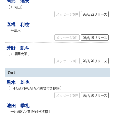
阿部 海大
［ ←岡山 ］
メッセージ
0
件
26/6/22
リリース
髙橋 利樹
［ ←清水 ］
メッセージ
0
件
26/6/19
リリース
芳野 凱斗
［ ←福岡大学 ］
メッセージ
0
件
26/3/26
リリース
Out
黒木 雄也
［ →FC延岡AGATA／期限付き移籍 ］
メッセージ
0
件
26/7/20
リリース
池田 季礼
［ →沖縄SV／期限付き移籍 ］