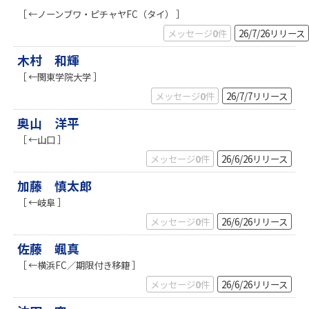
［ ←ノーンブワ・ピチャヤFC（タイ） ］
メッセージ
0
件
26/7/26
リリース
木村 和輝
［ ←関東学院大学 ］
メッセージ
0
件
26/7/7
リリース
奥山 洋平
［ ←山口 ］
メッセージ
0
件
26/6/26
リリース
加藤 慎太郎
［ ←岐阜 ］
メッセージ
0
件
26/6/26
リリース
佐藤 颯真
［ ←横浜FC／期限付き移籍 ］
メッセージ
0
件
26/6/26
リリース