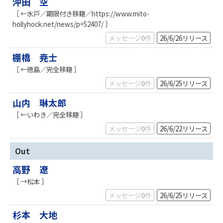
沖田 空
［ ←水戸／期限付き移籍／https://www.mito-
hollyhock.net/news/p=52407/ ］
メッセージ
0
件
26/6/26
リリース
棚橋 尭士
［ ←徳島／完全移籍 ］
メッセージ
0
件
26/6/25
リリース
山内 琳太郎
［ ←いわき／完全移籍 ］
メッセージ
0
件
26/6/22
リリース
Out
高野 遼
［ →松本 ］
メッセージ
0
件
26/6/25
リリース
杉本 大地