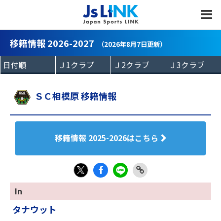
MENU
移籍情報 2026-2027
（2026年8月7日更新）
ＳＣ相模原 移籍情報
移籍情報 2025-2026はこちら
Fac
LIN
Link
X
In
eb
E
Copy
タナウット
oo