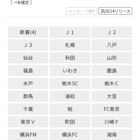
［ →未確定 ］
メッセージ
0
件
26/6/14
リリース
新着(4)
Ｊ１
Ｊ２
Ｊ３
札幌
八戸
仙台
秋田
山形
福島
いわき
鹿島
水戸
栃木SC
栃木Ｃ
群馬
浦和
大宮
千葉
柏
FC東京
東京Ｖ
町田
川崎Ｆ
横浜FM
横浜FC
湘南