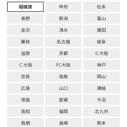
相模原
甲府
松本
長野
新潟
富山
金沢
清水
磐田
藤枝
名古屋
岐阜
滋賀
京都
Ｇ大阪
Ｃ大阪
FC大阪
神戸
奈良
鳥取
岡山
広島
山口
讃岐
徳島
愛媛
今治
高知
福岡
北九州
鳥栖
長崎
熊本