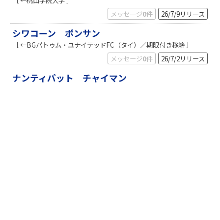
［ ←桃山学院大学 ］
k
メッセージ
0
件
26/7/9
リリース
シワコーン ポンサン
［ ←BGパトゥム・ユナイテッドFC（タイ）／期限付き移籍 ］
メッセージ
0
件
26/7/2
リリース
ナンティパット チャイマン