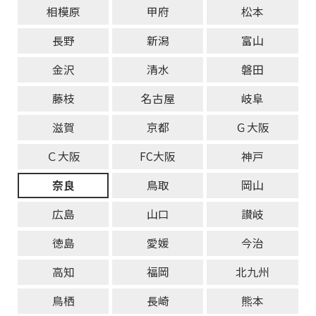
相模原
甲府
松本
長野
新潟
富山
金沢
清水
磐田
藤枝
名古屋
岐阜
滋賀
京都
Ｇ大阪
Ｃ大阪
FC大阪
神戸
奈良
鳥取
岡山
広島
山口
讃岐
徳島
愛媛
今治
高知
福岡
北九州
鳥栖
長崎
熊本