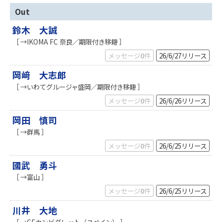
Out
鈴木 大誠
［ →IKOMA FC 奈良／期限付き移籍 ］
メッセージ
0
件
26/6/27
リリース
岡﨑 大志郎
［ →いわてグルージャ盛岡／期限付き移籍 ］
メッセージ
0
件
26/6/26
リリース
岡田 慎司
［ →群馬 ］
メッセージ
0
件
26/6/25
リリース
國武 勇斗
［ →富山 ］
メッセージ
0
件
26/6/25
リリース
川井 大地
［ →CFカンビダレット（スペイン） ］