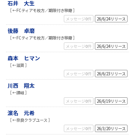
石井 大生
［ ←FCティアモ枚方／期限付き移籍 ］
メッセージ
0
件
26/6/24
リリース
後藤 卓磨
［ ←FCティアモ枚方／期限付き移籍 ］
メッセージ
0
件
26/6/24
リリース
森本 ヒマン
［ ←滋賀 ］
メッセージ
0
件
26/6/23
リリース
川西 翔太
［ ←讃岐 ］
メッセージ
0
件
26/6/19
リリース
濵名 元希
［ ←奈良クラブユース ］
メッセージ
0
件
26/3/20
リリース