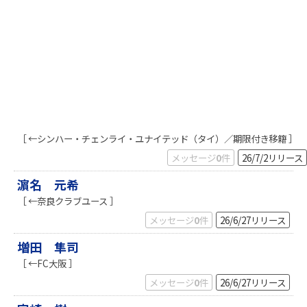
［ ←シンハー・チェンライ・ユナイテッド（タイ）／期限付き移籍 ］
メッセージ
0
件
26/7/2
リリース
濵名 元希
［ ←奈良クラブユース ］
メッセージ
0
件
26/6/27
リリース
増田 隼司
［ ←FC大阪 ］
メッセージ
0
件
26/6/27
リリース