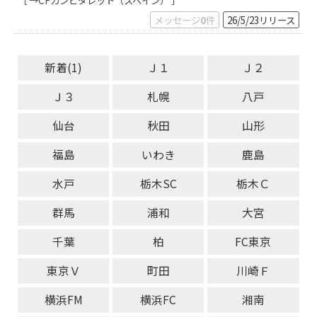
メッセージ
0
件
26/5/23
リリース
新着(1)
Ｊ１
Ｊ２
Ｊ３
札幌
八戸
仙台
秋田
山形
福島
いわき
鹿島
水戸
栃木SC
栃木Ｃ
群馬
浦和
大宮
千葉
柏
FC東京
東京Ｖ
町田
川崎Ｆ
横浜FM
横浜FC
湘南