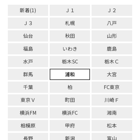
新着(1)
Ｊ１
Ｊ２
Ｊ３
札幌
八戸
仙台
秋田
山形
福島
いわき
鹿島
水戸
栃木SC
栃木Ｃ
群馬
浦和
大宮
千葉
柏
FC東京
東京Ｖ
町田
川崎Ｆ
横浜FM
横浜FC
湘南
相模原
甲府
松本
長野
新潟
富山