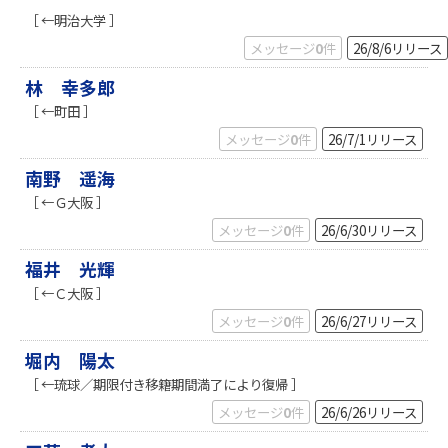
［ ←明治大学 ］
メッセージ
0
件
26/8/6
リリース
林 幸多郎
［ ←町田 ］
メッセージ
0
件
26/7/1
リリース
南野 遥海
［ ←Ｇ大阪 ］
メッセージ
0
件
26/6/30
リリース
福井 光輝
［ ←Ｃ大阪 ］
メッセージ
0
件
26/6/27
リリース
堀内 陽太
［ ←琉球／期限付き移籍期間満了により復帰 ］
メッセージ
0
件
26/6/26
リリース