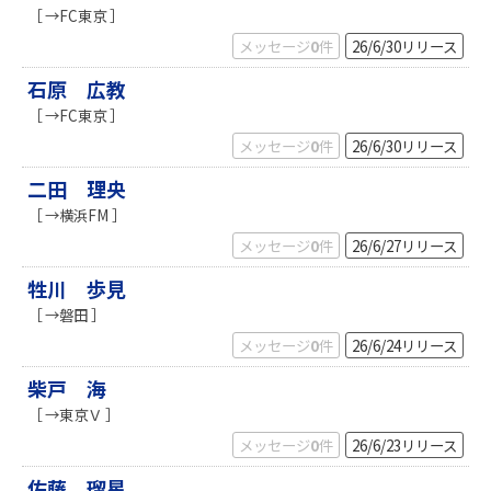
［ →FC東京 ］
メッセージ
0
件
26/6/30
リリース
石原 広教
［ →FC東京 ］
メッセージ
0
件
26/6/30
リリース
二田 理央
［ →横浜FM ］
メッセージ
0
件
26/6/27
リリース
牲川 歩見
［ →磐田 ］
メッセージ
0
件
26/6/24
リリース
柴戸 海
［ →東京Ｖ ］
メッセージ
0
件
26/6/23
リリース
佐藤 瑠星