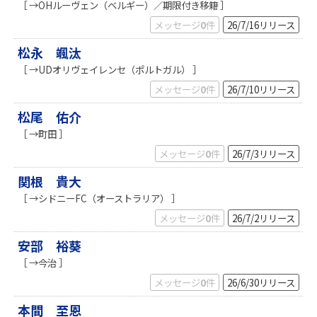
［ →OHルーヴェン（ベルギー）／期限付き移籍 ］
メッセージ
0
件
26/7/16
リリース
松永 颯汰
［ →UDオリヴェイレンセ（ポルトガル） ］
メッセージ
0
件
26/7/10
リリース
松尾 佑介
［ →町田 ］
メッセージ
0
件
26/7/3
リリース
関根 貴大
［ →シドニーFC（オーストラリア） ］
メッセージ
0
件
26/7/2
リリース
安部 裕葵
［ →今治 ］
メッセージ
0
件
26/6/30
リリース
本間 至恩