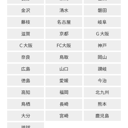
金沢
清水
磐田
藤枝
名古屋
岐阜
滋賀
京都
Ｇ大阪
Ｃ大阪
FC大阪
神戸
奈良
鳥取
岡山
広島
山口
讃岐
徳島
愛媛
今治
高知
福岡
北九州
鳥栖
長崎
熊本
大分
宮崎
鹿児島
琉球