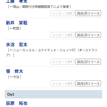
工藤 孝太
［ ←岡山／期限付き移籍期間満了により復帰 ］
メッセージ
0
件
26/6/25
リリース
新井 栄聡
［ ←町田 ］
メッセージ
0
件
26/6/23
リリース
水沼 宏太
［ ←ニューカッスル・ユナイテッド・ジェッツFC（オーストラリ
ア） ］
メッセージ
0
件
26/6/22
リリース
笹 修大
［ ←今治 ］
メッセージ
0
件
26/6/19
リリース
Out
荻原 拓也