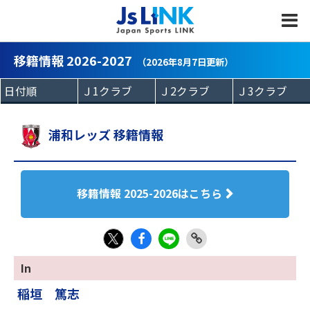
MENU
移籍情報 2026-2027
（2026年8月7日更新）
浦和レッズ 移籍情報
移籍情報 2025-2026はこちら
Fac
LIN
Link
X
In
eb
E
Copy
稲垣 篤志
oo