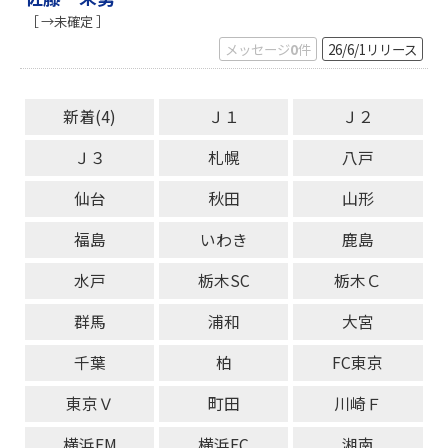
［ →未確定 ］
メッセージ
0
件
26/6/1
リリース
新着(4)
Ｊ１
Ｊ２
Ｊ３
札幌
八戸
仙台
秋田
山形
福島
いわき
鹿島
水戸
栃木SC
栃木Ｃ
群馬
浦和
大宮
千葉
柏
FC東京
東京Ｖ
町田
川崎Ｆ
横浜FM
横浜FC
湘南