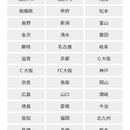
相模原
甲府
松本
長野
新潟
富山
金沢
清水
磐田
藤枝
名古屋
岐阜
滋賀
京都
Ｇ大阪
Ｃ大阪
FC大阪
神戸
奈良
鳥取
岡山
広島
山口
讃岐
徳島
愛媛
今治
高知
福岡
北九州
鳥栖
長崎
熊本