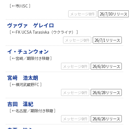
［ ←市川SC ］
メッセージ
0
件
26/7/30
リリース
ヴァヴァ ゲレイロ
［ ←FK UCSA Tarasivka（ウクライナ） ］
メッセージ
0
件
26/7/1
リリース
イ・チュンウォン
［ ←宮崎／期限付き移籍 ］
メッセージ
0
件
26/6/30
リリース
宮﨑 浩太朗
［ ←横河武蔵野FC ］
メッセージ
0
件
26/6/28
リリース
吉田 温紀
［ ←名古屋／期限付き移籍 ］
メッセージ
0
件
26/6/26
リリース