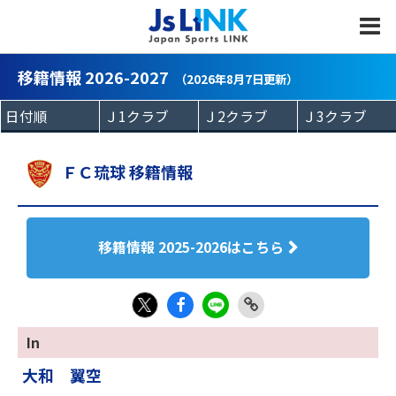
MENU
移籍情報 2026-2027
（2026年8月7日更新）
ＦＣ琉球 移籍情報
移籍情報 2025-2026はこちら
Fac
LIN
Link
X
In
eb
E
Copy
大和 翼空
oo