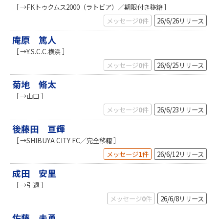
［ →FKトゥクムス2000（ラトビア）／期限付き移籍 ］
メッセージ
0
件
26/6/26
リリース
庵原 篤人
［ →Y.S.C.C.横浜 ］
メッセージ
0
件
26/6/25
リリース
菊地 脩太
［ →山口 ］
メッセージ
0
件
26/6/23
リリース
後藤田 亘輝
［ →SHIBUYA CITY FC／完全移籍 ］
メッセージ
1
件
26/6/12
リリース
成田 安里
［ →引退 ］
メッセージ
0
件
26/6/8
リリース
佐藤 未勇