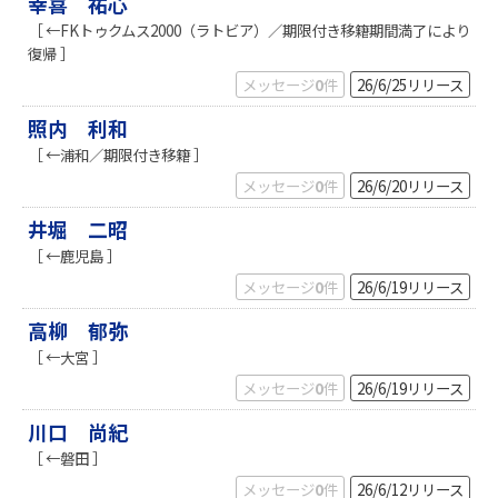
幸喜 祐心
［ ←FKトゥクムス2000（ラトビア）／期限付き移籍期間満了により
復帰 ］
メッセージ
0
件
26/6/25
リリース
照内 利和
［ ←浦和／期限付き移籍 ］
メッセージ
0
件
26/6/20
リリース
井堀 二昭
［ ←鹿児島 ］
メッセージ
0
件
26/6/19
リリース
高柳 郁弥
［ ←大宮 ］
メッセージ
0
件
26/6/19
リリース
川口 尚紀
［ ←磐田 ］
メッセージ
0
件
26/6/12
リリース