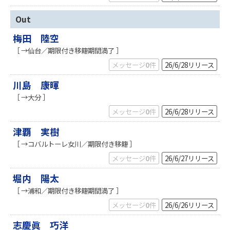
Out
梅田 陸空
［ →仙台／期限付き移籍期間満了 ］
メッセージ
0
件
26/6/28
リリース
川島 康暉
［ →大分 ］
メッセージ
0
件
26/6/28
リリース
津覇 実樹
［ →コバルトーレ女川／期限付き移籍 ］
メッセージ
0
件
26/6/27
リリース
堀内 陽太
［ →浦和／期限付き移籍期間満了 ］
メッセージ
0
件
26/6/26
リリース
志慶眞 巧洋