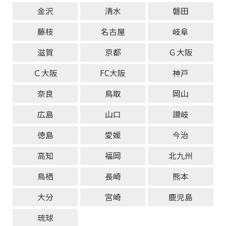
金沢
清水
磐田
藤枝
名古屋
岐阜
滋賀
京都
Ｇ大阪
Ｃ大阪
FC大阪
神戸
奈良
鳥取
岡山
広島
山口
讃岐
徳島
愛媛
今治
高知
福岡
北九州
鳥栖
長崎
熊本
大分
宮崎
鹿児島
琉球