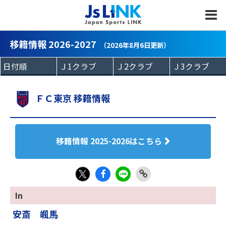
MENU
移籍情報 2026-2027
（2026年8月6日更新）
ＦＣ東京 移籍情報
移籍情報 2025-2026はこちら
Fac
LIN
Link
X
In
eb
E
Copy
安斎 颯馬
oo