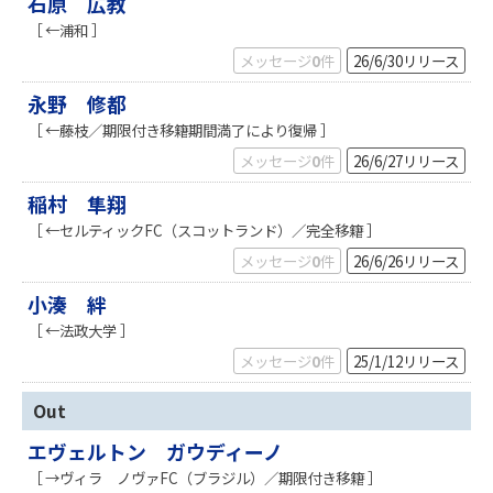
石原 広教
［ ←浦和 ］
メッセージ
0
件
26/6/30
リリース
永野 修都
［ ←藤枝／期限付き移籍期間満了により復帰 ］
メッセージ
0
件
26/6/27
リリース
稲村 隼翔
［ ←セルティックFC（スコットランド）／完全移籍 ］
メッセージ
0
件
26/6/26
リリース
小湊 絆
［ ←法政大学 ］
メッセージ
0
件
25/1/12
リリース
Out
エヴェルトン ガウディーノ
［ →ヴィラ ノヴァFC（ブラジル）／期限付き移籍 ］