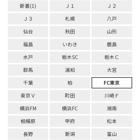
新着(1)
Ｊ１
Ｊ２
Ｊ３
札幌
八戸
仙台
秋田
山形
福島
いわき
鹿島
水戸
栃木SC
栃木Ｃ
群馬
浦和
大宮
千葉
柏
FC東京
東京Ｖ
町田
川崎Ｆ
横浜FM
横浜FC
湘南
相模原
甲府
松本
長野
新潟
富山