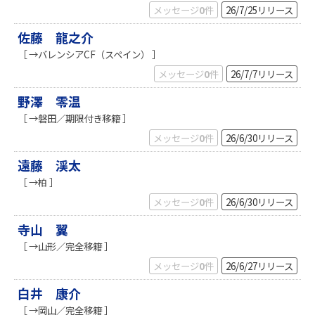
メッセージ
0
件
26/7/25
リリース
佐藤 龍之介
［ →バレンシアCF（スペイン） ］
メッセージ
0
件
26/7/7
リリース
野澤 零温
［ →磐田／期限付き移籍 ］
メッセージ
0
件
26/6/30
リリース
遠藤 渓太
［ →柏 ］
メッセージ
0
件
26/6/30
リリース
寺山 翼
［ →山形／完全移籍 ］
メッセージ
0
件
26/6/27
リリース
白井 康介
［ →岡山／完全移籍 ］