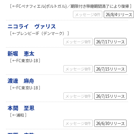
［ ←FCペナフィエル(ポルトガル)／期限付き移籍期間満了により復帰 ］
メッセージ
0
件
26/8/4
リリース
ニコライ ヴァリス
［ ←ブレンビーIF（デンマーク） ］
メッセージ
0
件
26/7/17
リリース
新堀 恵太
［ ←FC東京U-18 ］
メッセージ
0
件
26/7/15
リリース
渡邊 麻舟
［ ←FC東京U-18 ］
メッセージ
0
件
26/7/15
リリース
本間 至恩
［ ←浦和 ］
メッセージ
0
件
26/6/30
リリース