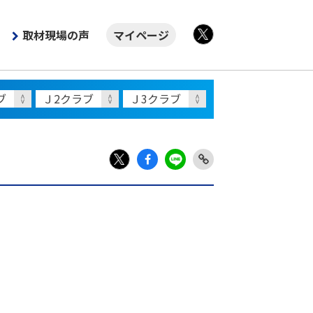
取材現場の声
マイページ
X
Fac
LIN
Link
X
ebo
E
Copy
ok