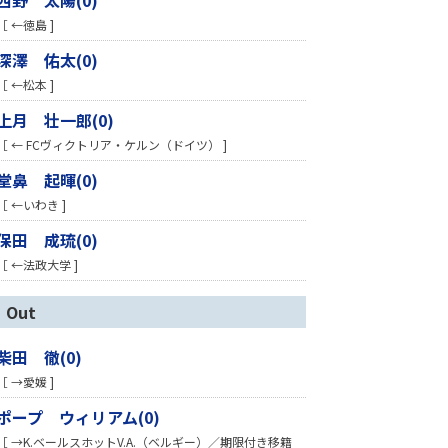
［ ←徳島 ]
深澤 佑太(0)
［ ←松本 ]
上月 壮一郎(0)
［ ← FCヴィクトリア・ケルン（ドイツ） ]
堂鼻 起暉(0)
［ ←いわき ]
保田 成琉(0)
［ ←法政大学 ]
Out
柴田 徹(0)
［ →愛媛 ]
ポープ ウィリアム(0)
［ →K.ベールスホットV.A.（ベルギー）／期限付き移籍