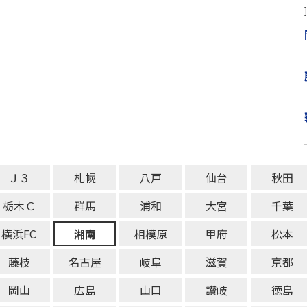
]
Ｊ３
札幌
八戸
仙台
秋田
栃木Ｃ
群馬
浦和
大宮
千葉
横浜FC
湘南
相模原
甲府
松本
藤枝
名古屋
岐阜
滋賀
京都
岡山
広島
山口
讃岐
徳島