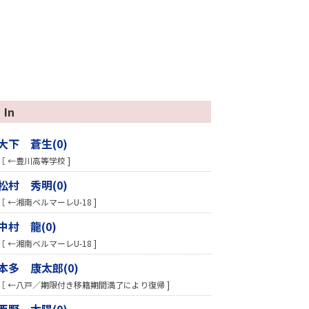
In
大下 蒼生(0)
［ ←豊川高等学校 ]
松村 秀明(0)
［ ←湘南ベルマーレU-18 ]
中村 龍(0)
［ ←湘南ベルマーレU-18 ]
本多 康太郎(0)
［ ←八戸／期限付き移籍期間満了により復帰 ]
西野 太陽(0)