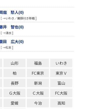
岡庭 愁人(0)
［ →いわき／期限付き移籍 ]
藤井 智也(0)
［ →清水 ]
蓑田 広大(0)
［ →松本 ]
山形
福島
いわき
柏
FC東京
東京Ｖ
長野
新潟
富山
Ｇ大阪
Ｃ大阪
FC大阪
愛媛
今治
高知