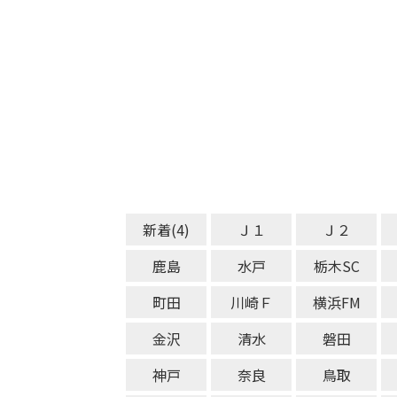
新着(4)
Ｊ１
Ｊ２
鹿島
水戸
栃木SC
町田
川崎Ｆ
横浜FM
金沢
清水
磐田
神戸
奈良
鳥取