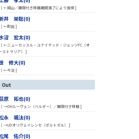
［ ←岡山／期限付き移籍期間満了により復帰 ]
新井 栄聡(0)
［ ←町田 ]
水沼 宏太(0)
［ ←ニューカッスル・ユナイテッド・ジェッツFC（オ
ーストラリア） ]
笹 修大(0)
［ ←今治 ]
Out
荻原 拓也(0)
［ →OHルーヴェン（ベルギー）／期限付き移籍 ]
松永 颯汰(0)
［ →UDオリヴェイレンセ（ポルトガル） ]
松尾 佑介(0)