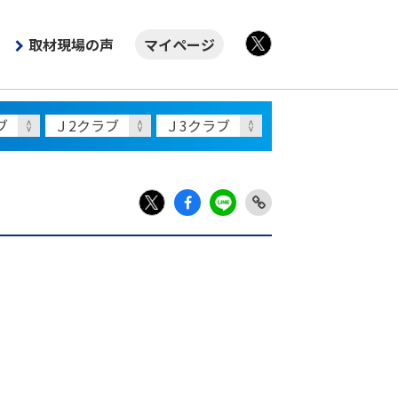
取材現場の声
マイページ
X
Fac
LIN
Link
X
ebo
E
Copy
ok