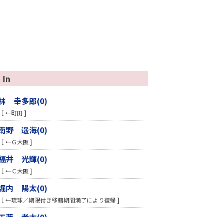
In
林 幸多郎(0)
［ ←町田 ]
南野 遥海(0)
［ ←Ｇ大阪 ]
福井 光輝(0)
［ ←Ｃ大阪 ]
堀内 陽太(0)
［ ←琉球／期限付き移籍期間満了により復帰 ]
工藤 孝太(0)