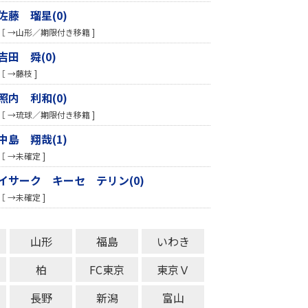
佐藤 瑠星(0)
［ →山形／期限付き移籍 ]
吉田 舜(0)
［ →藤枝 ]
照内 利和(0)
［ →琉球／期限付き移籍 ]
中島 翔哉(1)
［ →未確定 ]
イサーク キーセ テリン(0)
［ →未確定 ]
山形
福島
いわき
柏
FC東京
東京Ｖ
長野
新潟
富山