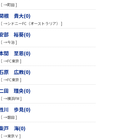
［ →町田 ]
関根 貴大(0)
［ →シドニーFC（オーストラリア） ]
安部 裕葵(0)
［ →今治 ]
本間 至恩(0)
［ →FC東京 ]
石原 広教(0)
［ →FC東京 ]
二田 理央(0)
［ →横浜FM ]
牲川 歩見(0)
［ →磐田 ]
柴戸 海(0)
［ →東京Ｖ ]