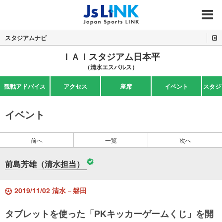
MENU
スタジアムナビ
ＩＡＩスタジアム日本平
（清水エスパルス）
観戦アドバイス
アクセス
座席
イベント
スタジ
イベント
前へ
一覧
次へ
前島芳雄（清水担当）
2019/11/02 清水－磐田
タブレットを使った「PKキッカーゲームくじ」を開