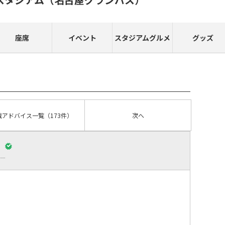
座席
イベント
スタジアムグルメ
グッズ
戦アドバイス
一覧
（173件）
次へ
）