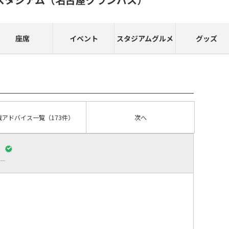
座席
イベント
スタジアムグルメ
グッズ
戦アドバイス
一覧
（173件）
次へ
）