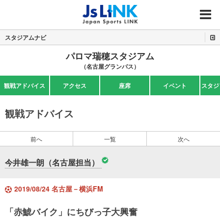
MENU
スタジアムナビ
パロマ瑞穂スタジアム
（名古屋グランパス）
観戦アドバイス
アクセス
座席
イベント
スタジ
観戦アドバイス
前へ
一覧
次へ
今井雄一朗（名古屋担当）
2019/08/24 名古屋－横浜FM
「赤鯱バイク」にちびっ子大興奮