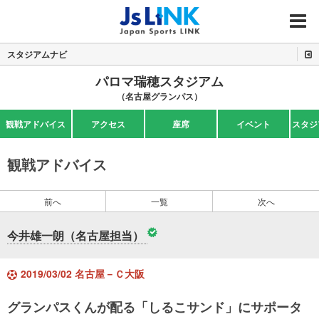
MENU
スタジアムナビ
パロマ瑞穂スタジアム
（名古屋グランパス）
観戦アドバイス
アクセス
座席
イベント
スタジ
観戦アドバイス
前へ
一覧
次へ
今井雄一朗（名古屋担当）
2019/03/02 名古屋－Ｃ大阪
グランパスくんが配る「しるこサンド」にサポータ