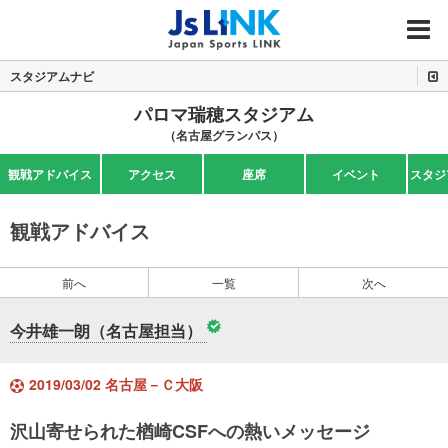
MENU
スタジアムナビ
パロマ瑞穂スタジアム
（名古屋グランパス）
観戦アドバイス
アクセス
座席
イベント
スタジ
観戦アドバイス
前へ
一覧
次へ
今井雄一朗（名古屋担当）
2019/03/02 名古屋－Ｃ大阪
沢山寄せられた楢崎CSFへの熱いメッセージ