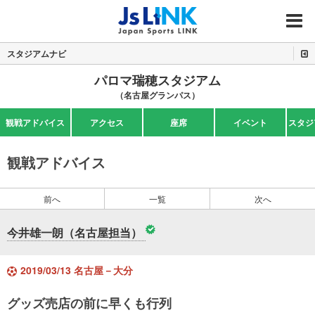
MENU
スタジアムナビ
パロマ瑞穂スタジアム
（名古屋グランパス）
観戦アドバイス
アクセス
座席
イベント
スタジ
観戦アドバイス
前へ
一覧
次へ
今井雄一朗（名古屋担当）
2019/03/13 名古屋－大分
グッズ売店の前に早くも行列