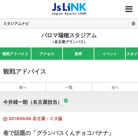
MENU
スタジアムナビ
パロマ瑞穂スタジアム
（名古屋グランパス）
観戦アドバイス
アクセス
座席
イベント
スタジ
観戦アドバイス
前へ
一覧
次へ
今井雄一朗（名古屋担当）
2019/05/08 名古屋－Ｃ大阪
巷で話題の「グランパスくんチョコバナナ」