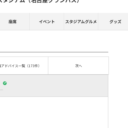
座席
イベント
スタジアムグルメ
グッズ
戦アドバイス
一覧
（173件）
次へ
）