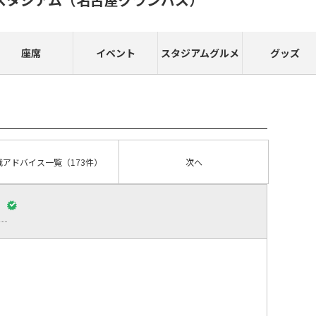
座席
イベント
スタジアムグルメ
グッズ
戦アドバイス
一覧
（173件）
次へ
）