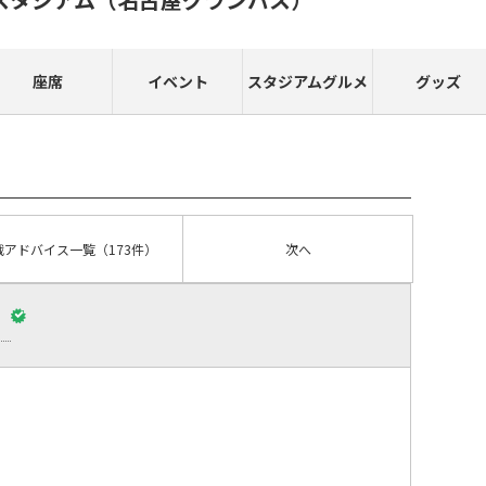
座席
イベント
スタジアムグルメ
グッズ
戦アドバイス
一覧
（173件）
次へ
）