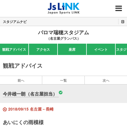
MENU
スタジアムナビ
パロマ瑞穂スタジアム
（名古屋グランパス）
観戦アドバイス
アクセス
座席
イベント
スタジ
観戦アドバイス
前へ
一覧
次へ
今井雄一朗（名古屋担当）
2018/09/15 名古屋－長崎
あいにくの雨模様